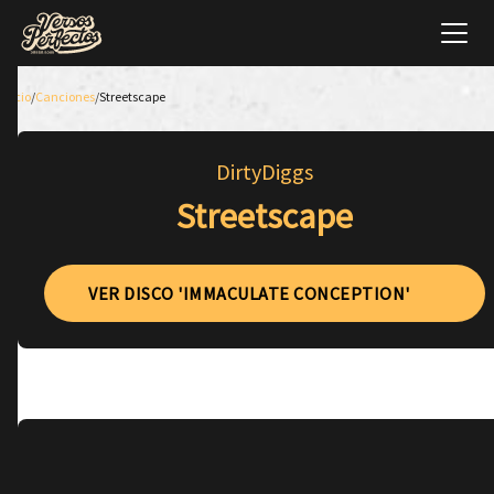
Inicio
/
Canciones
/
Streetscape
DirtyDiggs
Streetscape
VER DISCO 'IMMACULATE CONCEPTION'