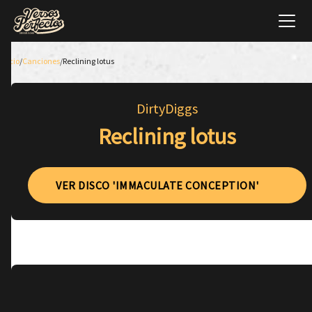
Inicio
/
Canciones
/
Reclining lotus
DirtyDiggs
Reclining lotus
VER DISCO 'IMMACULATE CONCEPTION'