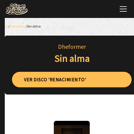
Inicio
/
Canciones
/
Sin alma
Dheformer
Sin alma
VER DISCO 'RENACIMIENTO'