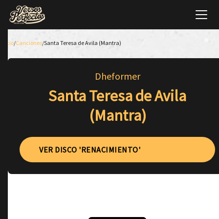
Inicio
/
Canciones
/
Santa Teresa de Avila (Mantra)
Dheformer
Santa Teresa de Avila
(Mantra)
VER DISCO 'RENACIMIENTO'