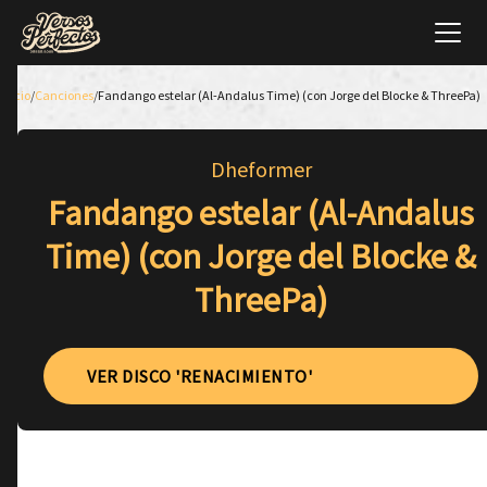
Inicio
/
Canciones
/
Fandango estelar (Al-Andalus Time) (con Jorge del Blocke & ThreePa)
Dheformer
Fandango estelar (Al-Andalus
Time) (con Jorge del Blocke &
ThreePa)
VER DISCO 'RENACIMIENTO'