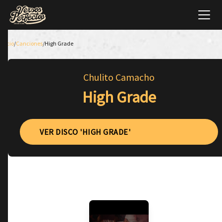
Inicio
/
Canciones
/
High Grade
Chulito Camacho
High Grade
VER DISCO 'HIGH GRADE'