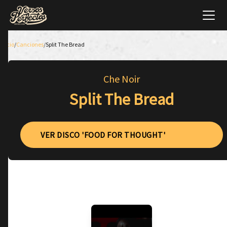
Inicio
/
Canciones
/
Split The Bread
Che Noir
Split The Bread
VER DISCO 'FOOD FOR THOUGHT'