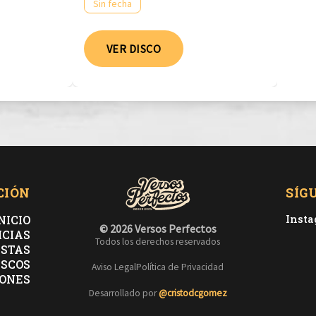
Sin fecha
VER DISCO
CIÓN
SÍG
NICIO
Inst
© 2026 Versos Perfectos
ICIAS
Todos los derechos reservados
ISTAS
ISCOS
Aviso Legal
Política de Privacidad
ONES
Desarrollado por
@cristodcgomez