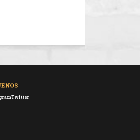
UENOS
agram
Twitter