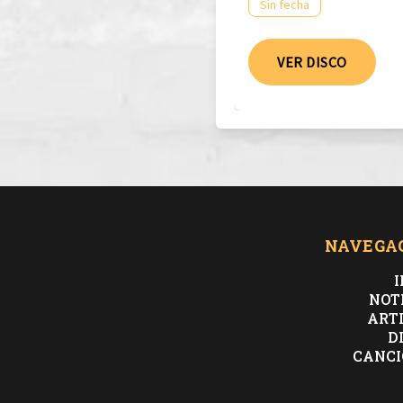
Sin fecha
VER DISCO
NAVEGA
I
NOT
ART
D
CANCI