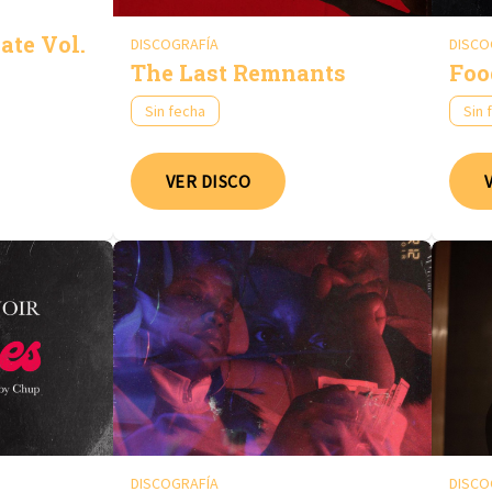
ate Vol.
DISCOGRAFÍA
DISCO
The Last Remnants
Foo
Sin fecha
Sin 
VER DISCO
DISCOGRAFÍA
DISCO