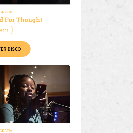
GRAFÍA
d For Thought
fecha
VER DISCO
GRAFÍA