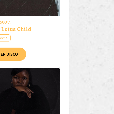
GRAFÍA
 Lotus Child
fecha
VER DISCO