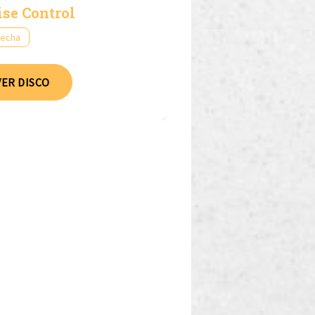
ise Control
fecha
VER DISCO