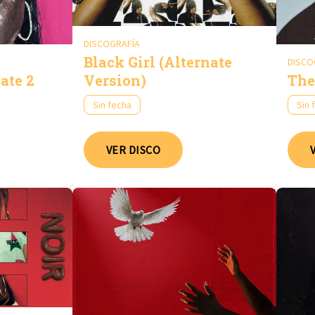
DISCOGRAFÍA
Black Girl (Alternate
DISCO
ate 2
Version)
The
Sin fecha
Sin 
VER DISCO