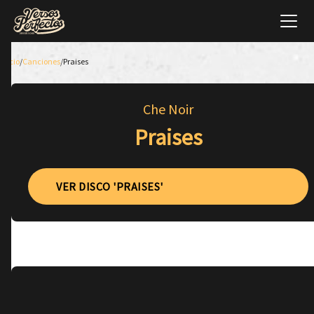
Inicio
/
Canciones
/
Praises
Che Noir
Praises
VER DISCO 'PRAISES'