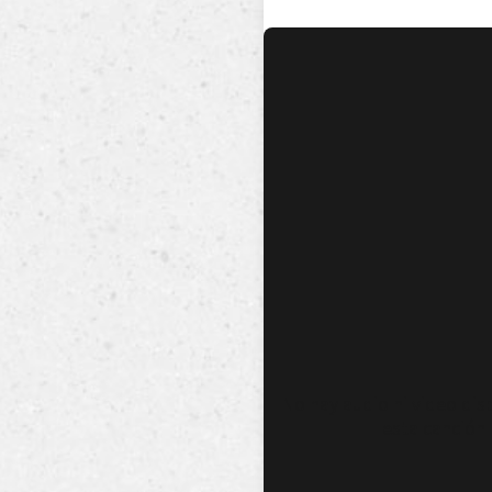
No hay audio ni video dis
esta canción