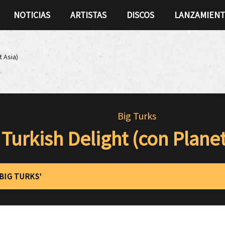
NOTICIAS
ARTISTAS
DISCOS
LANZAMIEN
t Asia)
Big Turks
Turkish Delight (con Planet
'BIG TURKS'