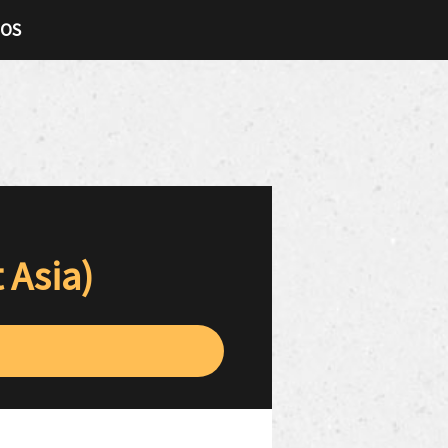
TOS
 Asia)