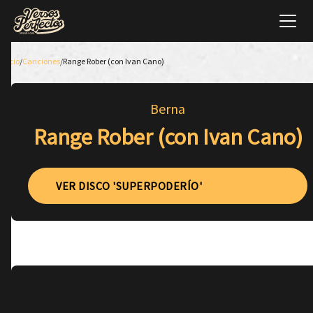
Inicio
/
Canciones
/
Range Rober (con Ivan Cano)
Berna
Range Rober (con Ivan Cano)
VER DISCO 'SUPERPODERÍO'