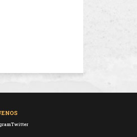
UENOS
agram
Twitter