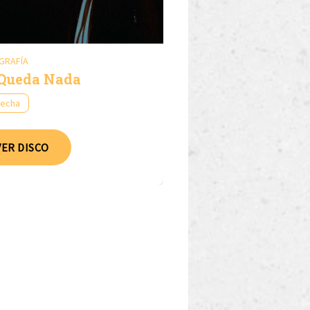
GRAFÍA
Queda Nada
fecha
VER DISCO