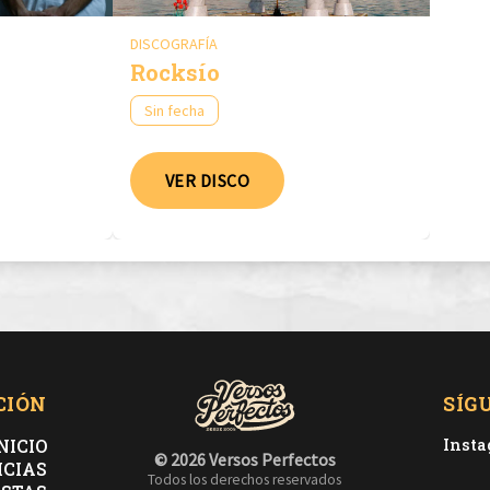
DISCOGRAFÍA
Rocksío
Sin fecha
VER DISCO
CIÓN
SÍG
NICIO
Inst
© 2026 Versos Perfectos
ICIAS
Todos los derechos reservados