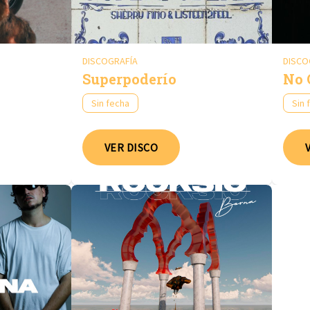
DISCOGRAFÍA
DISCO
Superpoderío
No 
Sin fecha
Sin 
VER DISCO