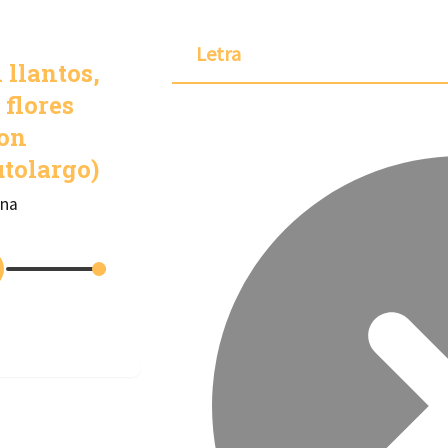
Letra
 llantos,
 flores
con
tolargo)
rna