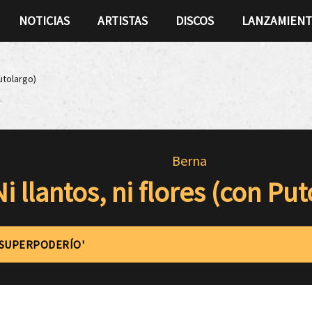
NOTICIAS
ARTISTAS
DISCOS
LANZAMIEN
Putolargo)
Berna
Ni llantos, ni flores (con Pu
'SUPERPODERÍO'