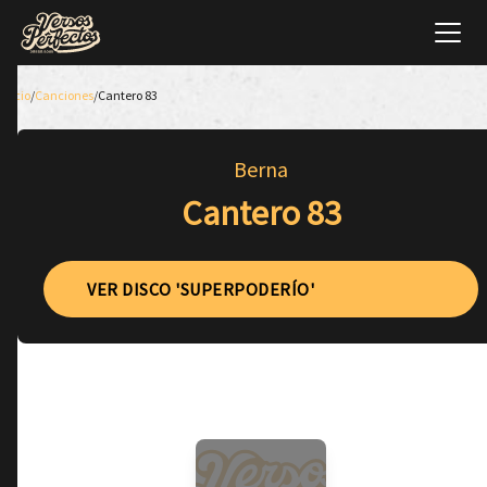
Inicio
/
Canciones
/
Cantero 83
Berna
Cantero 83
VER DISCO 'SUPERPODERÍO'