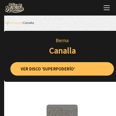
Inicio
/
Canciones
/
Canalla
Berna
Canalla
VER DISCO 'SUPERPODERÍO'