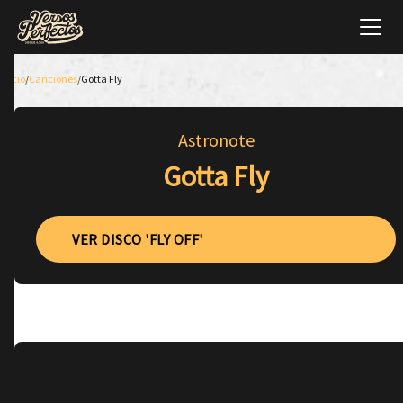
Inicio
/
Canciones
/
Gotta Fly
Astronote
Gotta Fly
VER DISCO 'FLY OFF'