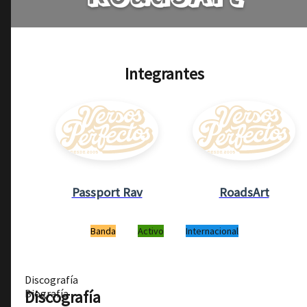
Integrantes
Passport Rav
RoadsArt
Banda
Activo
Internacional
Discografía
Discografía
Biografía