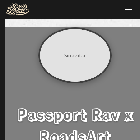
Sin avatar
Passport Rav x
RoadsArt