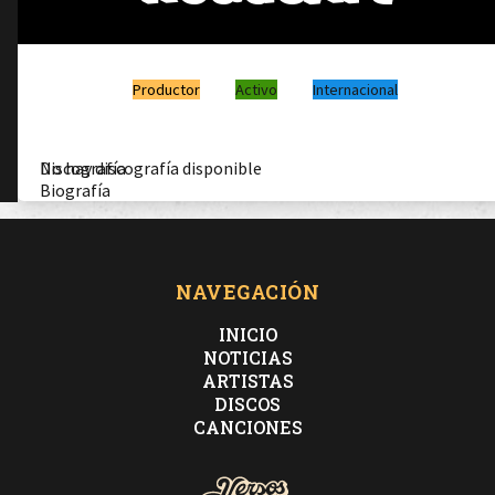
Productor
Activo
Internacional
Discografía
No hay discografía disponible
Biografía
NAVEGACIÓN
INICIO
NOTICIAS
ARTISTAS
DISCOS
CANCIONES