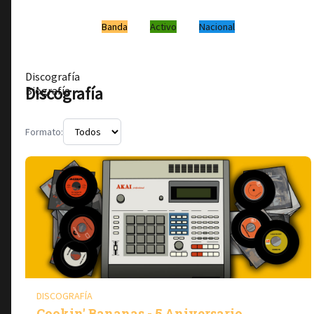
Banda
Activo
Nacional
Discografía
Discografía
Biografía
Formato:
DISCOGRAFÍA
Cookin' Bananas - 5 Aniversario