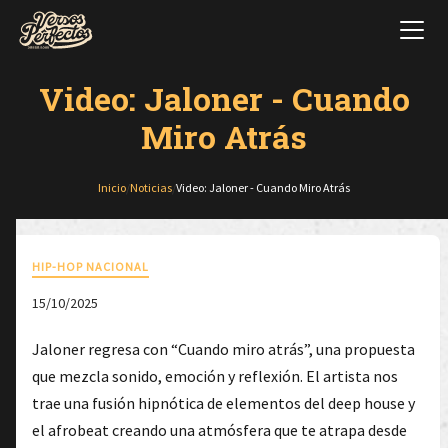
Video: Jaloner - Cuando
Miro Atrás
Inicio
/
Noticias
/
Video: Jaloner - Cuando Miro Atrás
HIP-HOP NACIONAL
15/10/2025
Jaloner regresa con “Cuando miro atrás”, una propuesta
que mezcla sonido, emoción y reflexión. El artista nos
trae una fusión hipnótica de elementos del deep house y
el afrobeat creando una atmósfera que te atrapa desde