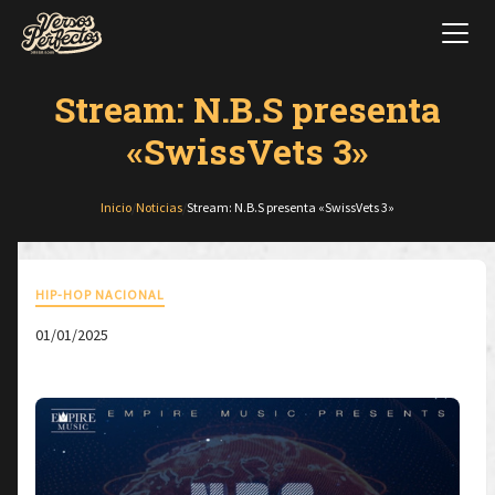
Stream: N.B.S presenta
«SwissVets 3»
Inicio
/
Noticias
/
Stream: N.B.S presenta «SwissVets 3»
HIP-HOP NACIONAL
01/01/2025