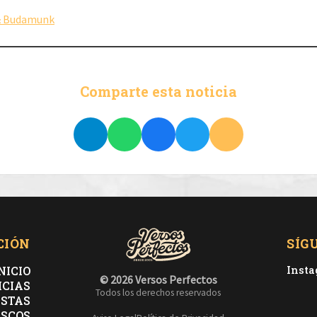
& Budamunk
Comparte esta noticia
CIÓN
SÍG
NICIO
Inst
© 2026 Versos Perfectos
ICIAS
Todos los derechos reservados
ISTAS
ISCOS