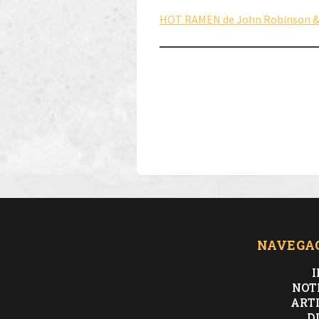
HOT RAMEN de John Robinson 
NAVEGA
I
NOT
ART
D