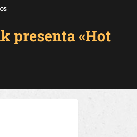
TOS
k presenta «Hot