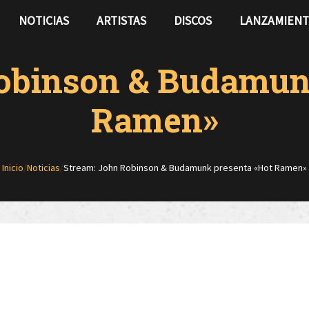
NOTICIAS
ARTISTAS
DISCOS
LANZAMIEN
obinson & Budamun
Ramen»
Inicio
/
Noticias
/
Stream: John Robinson & Budamunk presenta «Hot Ramen»