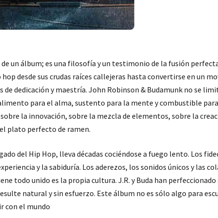
de un álbum; es una filosofía y un testimonio de la fusión perfecta 
ip hop desde sus crudas raíces callejeras hasta convertirse en un mo
os de dedicación y maestría. John Robinson & Budamunk no se limi
o alimento para el alma, sustento para la mente y combustible para 
 sobre la innovación, sobre la mezcla de elementos, sobre la creaci
el plato perfecto de ramen.
 legado del Hip Hop, lleva décadas cociéndose a fuego lento. Los fid
 experiencia y la sabiduría. Los aderezos, los sonidos únicos y las 
ene todo unido es la propia cultura. J.R. y Buda han perfeccionado s
esulte natural y sin esfuerzo. Este álbum no es sólo algo para esc
ir con el mundo