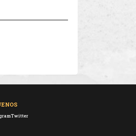
UENOS
agram
Twitter