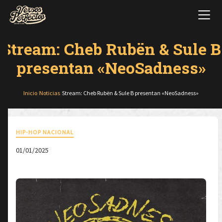
Stream: Cheb Rubën & Sule B
presentan «NeoSadness»
Inicio
/
Noticias
/
Stream: Cheb Rubën & Sule B presentan «NeoSadness»
HIP-HOP NACIONAL
01/01/2025