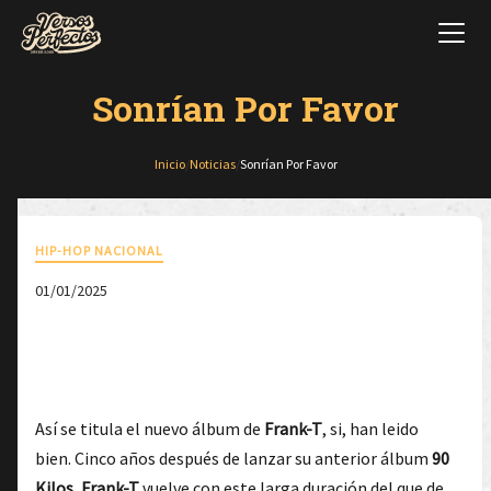
Sonrían Por Favor
Inicio
/
Noticias
/
Sonrían Por Favor
HIP-HOP NACIONAL
01/01/2025
Así se titula el nuevo álbum de
Frank-T
, si, han leido
bien. Cinco años después de lanzar su anterior álbum
90
Kilos
,
Frank-T
vuelve con este larga duración del que de