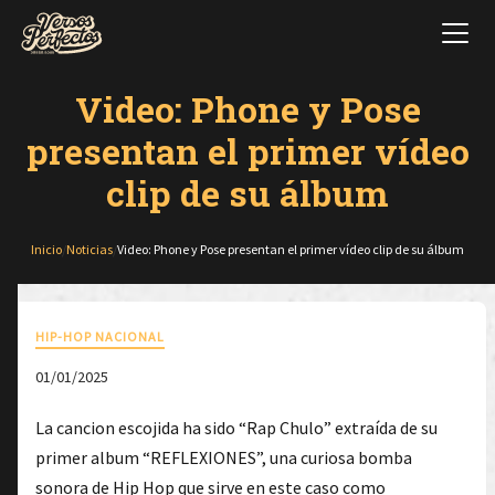
Video: Phone y Pose
presentan el primer vídeo
clip de su álbum
Inicio
/
Noticias
/
Video: Phone y Pose presentan el primer vídeo clip de su álbum
HIP-HOP NACIONAL
01/01/2025
La cancion escojida ha sido “Rap Chulo” extraída de su
primer album “REFLEXIONES”, una curiosa bomba
sonora de Hip Hop que sirve en este caso como