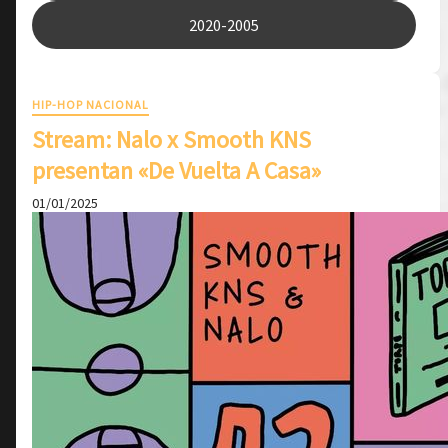
2020-2005
HIP-HOP NACIONAL
Stream: Nalo x Smooth KNS
presentan «De Vuelta A Casa»
01/01/2025