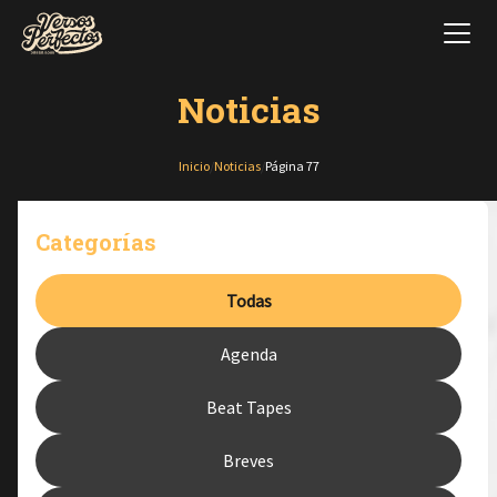
Noticias
Inicio
/
Noticias
/
Página 77
Categorías
Todas
Agenda
Beat Tapes
Breves