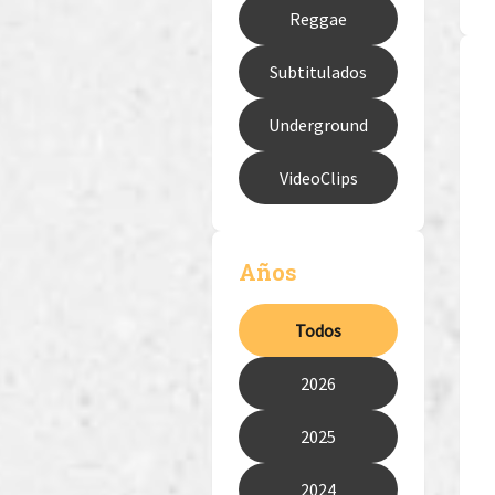
Reggae
Subtitulados
Underground
VideoClips
Años
Todos
2026
2025
2024