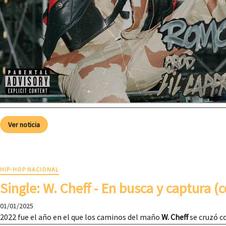
Ver noticia
HIP-HOP NACIONAL
Single: W. Cheff - En busca y captura (
01/01/2025
2022 fue el año en el que los caminos del maño
W. Cheff
se cruzó c