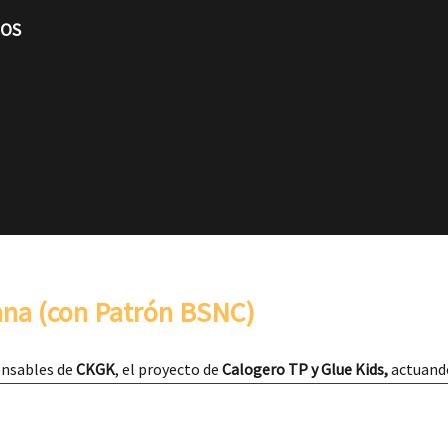
TOS
Lana (con Patrón BSNC)
onsables de
CKGK
, el proyecto de
Calogero TP y Glue Kids,
actuando