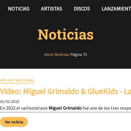
NOTICIAS
ARTISTAS
DISCOS
LANZAMIEN
Noticias
Inicio
/
Noticias
/
Página 73
HIP-HOP NACIONAL
Video: Miguel Grimaldo & GlueKids - 
01/01/2025
En 2022 el vallisoletano
Miguel Grimaldo
fue uno de los tres resp
Ver noticia