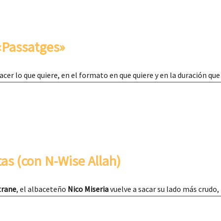
«Passatges»
cer lo que quiere, en el formato en que quiere y en la duración qu
tas (con N-Wise Allah)
trane
, el albaceteño
Nico Miseria
vuelve a sacar su lado más crudo,