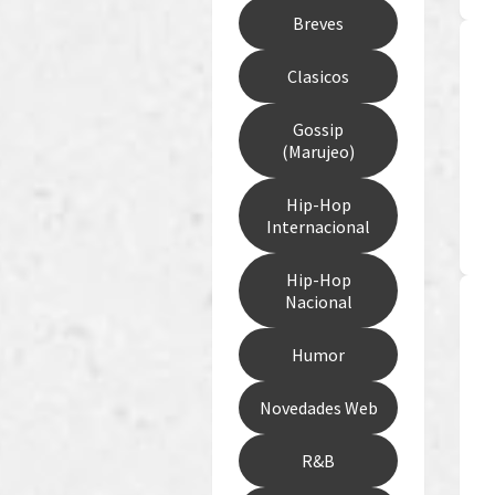
Breves
Clasicos
Gossip
(Marujeo)
Hip-Hop
Internacional
Hip-Hop
Nacional
Humor
Novedades Web
R&B