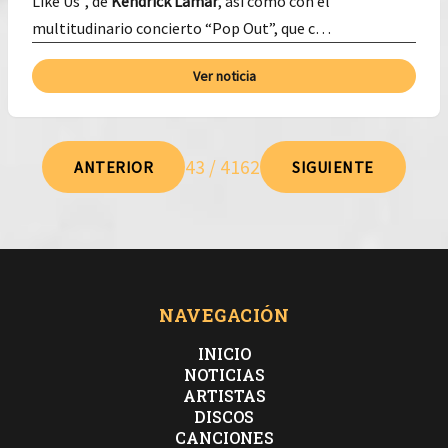
Like Us”, de
Kendrick
Lamar
, así como con el
multitudinario concierto “Pop Out”, que c…
Ver noticia
43 / 4162
ANTERIOR
SIGUIENTE
NAVEGACIÓN
INICIO
NOTICIAS
ARTISTAS
DISCOS
CANCIONES