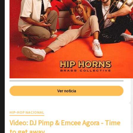
Ver noticia
HIP-HOP NACIONAL
Video: DJ Pimp & Emcee Agora - Time
to get away