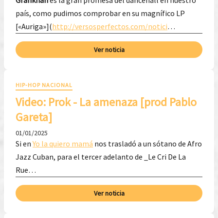
Grankhan
es la gran promesa del dancehall en nuestro
país, como pudimos comprobar en su magnífico LP
[«Auriga»](
http://versosperfectos.com/notici
…
Ver noticia
HIP-HOP NACIONAL
Video: Prok - La amenaza [prod Pablo
Gareta]
01/01/2025
Si en
Yo la quiero mamá
nos trasladó a un sótano de Afro
Jazz Cuban, para el tercer adelanto de _Le Cri De La
Rue…
Ver noticia