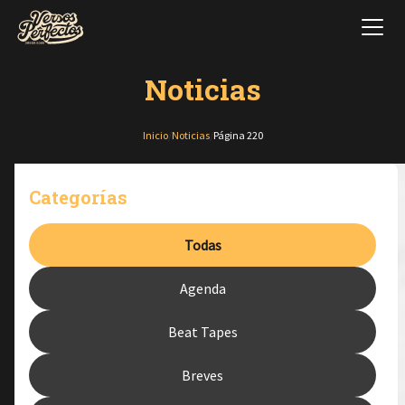
Noticias
Inicio
/
Noticias
/
Página 220
Categorías
Todas
Agenda
Beat Tapes
Breves