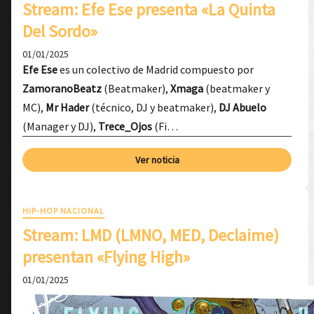
Stream: Efe Ese presenta «La Quinta
Del Sordo»
01/01/2025
Efe Ese
es un colectivo de Madrid compuesto por
ZamoranoBeatz
(Beatmaker),
Xmaga
(beatmaker y
MC),
Mr Hader
(técnico, DJ y beatmaker),
DJ Abuelo
(Manager y DJ),
Trece_Ojos
(Fi…
Ver noticia
HIP-HOP NACIONAL
Stream: LMD (LMNO, MED, Declaime)
presentan «Flying High»
01/01/2025