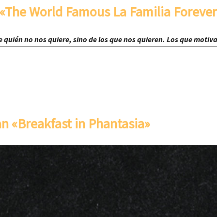
 «The World Famous La Familia Forever
e quién no nos quiere, sino de los que nos quieren. Los que motiv
n «Breakfast in Phantasia»