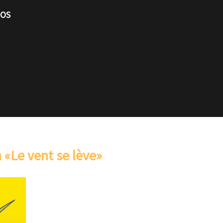
TOS
Le vent se l​è​ve»