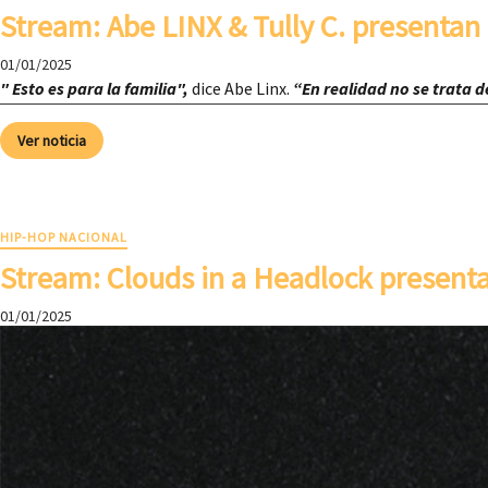
Stream: Abe LINX & Tully C. presentan
01/01/2025
"
Esto es para la familia",
dice Abe Linx.
“En realidad no se trata d
Ver noticia
HIP-HOP NACIONAL
Stream: Clouds in a Headlock presenta
01/01/2025