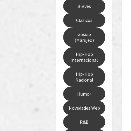
Breves
Clasicos
Gossip
(Marujeo)
Hip-Hop
Internacional
Hip-Hop
Nacional
Humor
Novedades Web
R&B