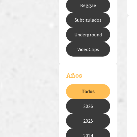
Reggae
Subtitulados
Underground
VideoClips
Años
Todos
2026
2025
2024