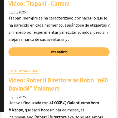
Video: Trapani - Carrara
01/01/2025
Trapani siempre se ha caracterizado por hacer lo que le
ha parecido en cada momento, alejándose de etiquetas y
sin miedo por experimentar y mezclar sonidos, pero sin
alejarse nunca de sus aventuras y …
Ver noticia
HIP-HOP NACIONAL
Video: Rober Il Direttore as Bobo "n€0
Davinc¥" Malamore
01/01/2025
Una vez finalizada con
41XXXB
¥$
Galantuomo Vero
Mixtape
, que sacó hace un par de meses, el
italosevillano
Rober Il Direttore
aka Bobo Malamore,