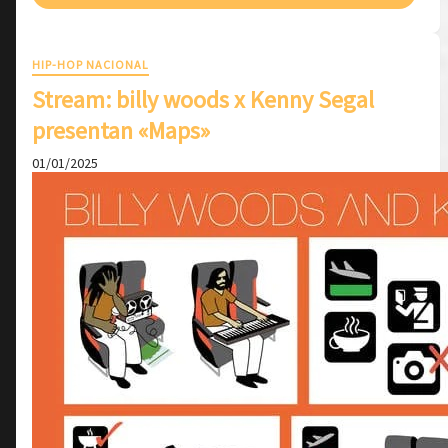
HIP-HOP NACIONAL
Stream: billy woods x Kenny Segal
presentan «Maps»
01/01/2025