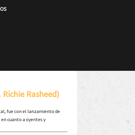
TOS
d. Richie Rasheed)
tal, fue con el lanzamiento de
l en cuanto a oyentes y