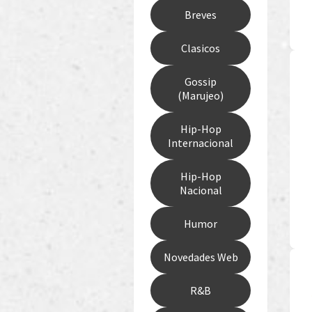
Breves
Clasicos
Gossip
(Marujeo)
Hip-Hop
Internacional
Hip-Hop
Nacional
Humor
Novedades Web
R&B