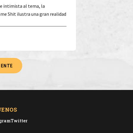
e intimista al tema, la
e Shit ilustra una gran realidad
IENTE
UENOS
agram
Twitter