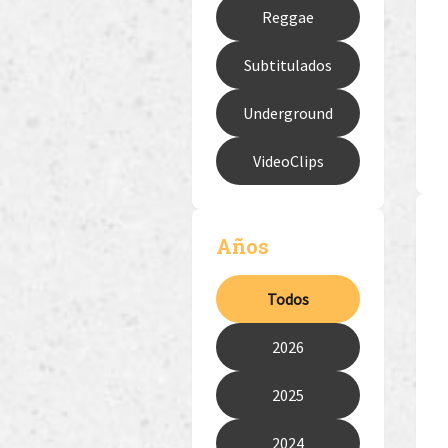
Reggae
Subtitulados
Underground
VideoClips
Años
Todos
2026
2025
2024