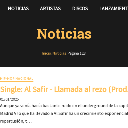
NOTICIAS
ARTISTAS
DISCOS
LANZAMIEN
Noticias
Inicio
/
Noticias
/
Página 123
HIP-HOP NACIONAL
Single: ​Al Safir - Llamada al rezo (Pro
01/01/2025
Aunque ya venía hacía bastante ruido en el underground de la capi
Madrid V lo que ha llevado a Al Safir ha un crecimiento exponencia
repercusión, t…