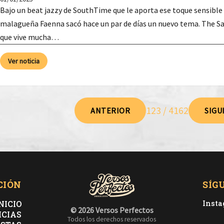
Bajo un beat jazzy de SouthTime que le aporta ese toque sensible 
malagueña Faenna sacó hace un par de días un nuevo tema. The Sam
que vive mucha…
Ver noticia
123 / 4162
ANTERIOR
SIGU
CIÓN
SÍG
NICIO
Inst
© 2026 Versos Perfectos
ICIAS
Todos los derechos reservados