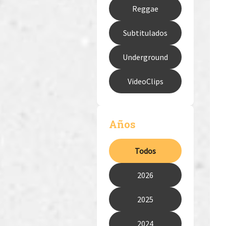
Reggae
Subtitulados
Underground
VideoClips
Años
Todos
2026
2025
2024