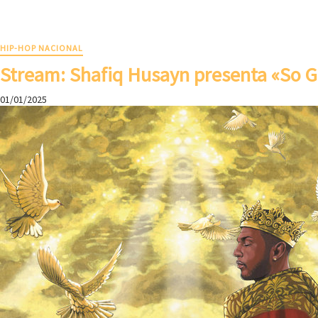
HIP-HOP NACIONAL
Stream: Shafiq Husayn presenta «So G
01/01/2025