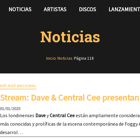
NOTICIAS
ARTISTAS
DISCOS
LANZAMIEN
Noticias
Inicio
/
Noticias
/
Página 118
HIP-HOP NACIONAL
Stream: Dave & Central Cee presentan 
01/01/2025
Los londinenses
Dave
y
Central Cee
están ampliamente considerad
más conocidas y prolíficas de la escena contemporánea de Foggy 
desarrol…