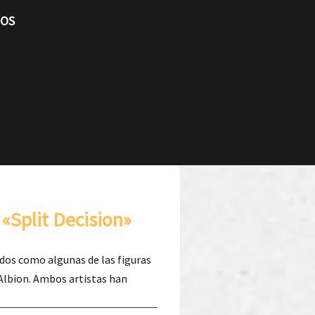
TOS
«Split Decision»
os como algunas de las figuras
Albion. Ambos artistas han