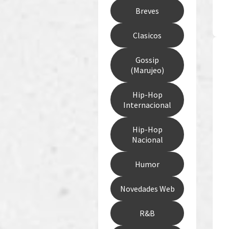
Breves
Clasicos
Gossip
(Marujeo)
Hip-Hop
Internacional
Hip-Hop
Nacional
Humor
Novedades Web
R&B