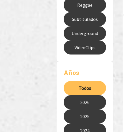
Reggae
Subtitulados
Underground
VideoClips
Años
Todos
2026
2025
2024