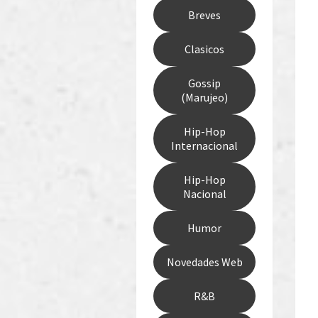
Breves
Clasicos
Gossip
(Marujeo)
Hip-Hop
Internacional
Hip-Hop
Nacional
Humor
Novedades Web
R&B