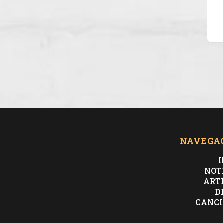
NAVEGA
I
NOT
ART
D
CANCI