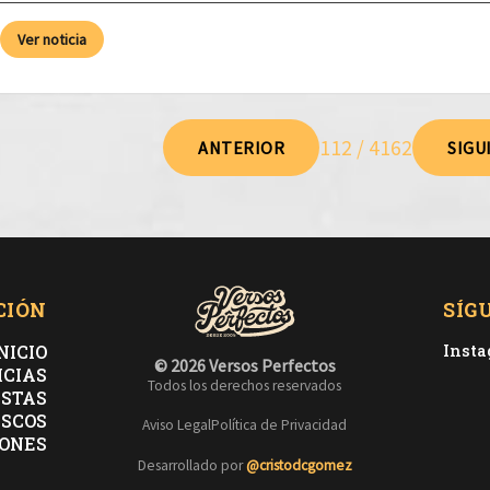
Ver noticia
112 / 4162
ANTERIOR
SIGU
CIÓN
SÍG
NICIO
Inst
© 2026 Versos Perfectos
ICIAS
Todos los derechos reservados
ISTAS
ISCOS
Aviso Legal
Política de Privacidad
ONES
Desarrollado por
@cristodcgomez