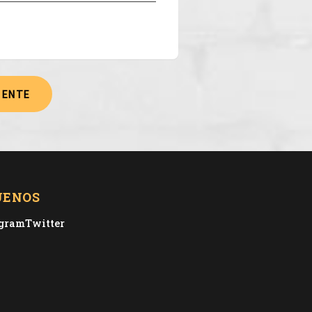
IENTE
UENOS
agram
Twitter