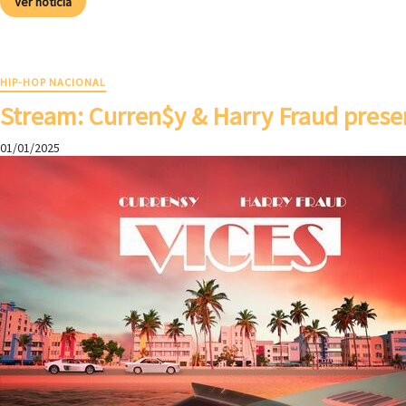
Ver noticia
HIP-HOP NACIONAL
Stream: Curren$y & Harry Fraud prese
01/01/2025