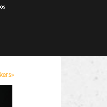
TOS
kers»