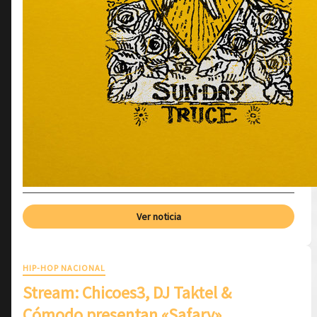
Ver noticia
HIP-HOP NACIONAL
Stream: Chicoes3, DJ Taktel &
Cómodo presentan «Safary»