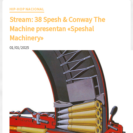
HIP-HOP NACIONAL
Stream: 38 Spesh & Conway The
Machine presentan «Speshal
Machinery»
01/01/2025