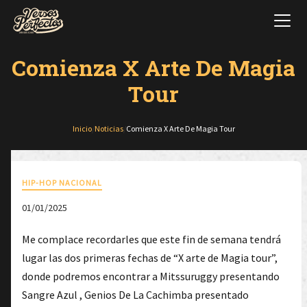
Comienza X Arte De Magia
Tour
Inicio
/
Noticias
/
Comienza X Arte De Magia Tour
HIP-HOP NACIONAL
01/01/2025
Me complace recordarles que este fin de semana tendrá
lugar las dos primeras fechas de “X arte de Magia tour”,
donde podremos encontrar a Mitssuruggy presentando
Sangre Azul , Genios De La Cachimba presentado