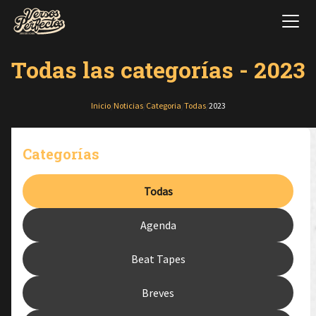
Todas las categorías - 2023
Inicio
/
Noticias
/
Categoria
/
Todas
/
2023
Categorías
Todas
Agenda
Beat Tapes
Breves