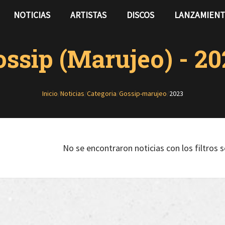
NOTICIAS
ARTISTAS
DISCOS
LANZAMIEN
ossip (Marujeo) - 20
Inicio
/
Noticias
/
Categoria
/
Gossip-marujeo
/
2023
No se encontraron noticias con los filtros 