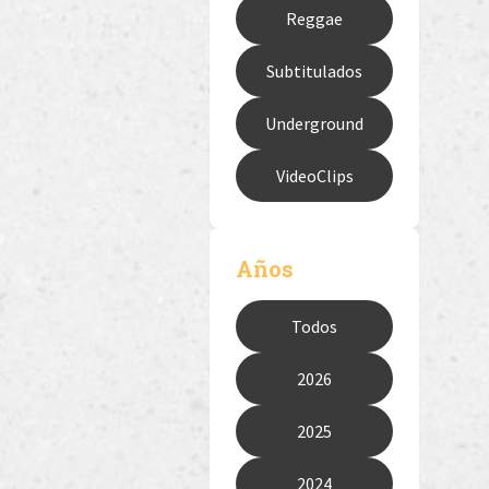
Reggae
Subtitulados
Underground
VideoClips
Años
Todos
2026
2025
2024