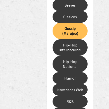
Breves
Clasicos
Gossip
(Marujeo)
Hip-Hop
Internacional
Hip-Hop
Nacional
Humor
Novedades Web
R&B