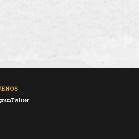
UENOS
agram
Twitter