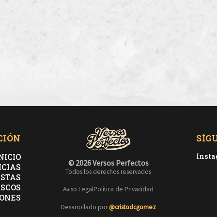
CIÓN
SÍG
NICIO
Inst
© 2026 Versos Perfectos
ICIAS
Todos los derechos reservados
ISTAS
ISCOS
Aviso Legal
Política de Privacidad
ONES
Desarrollado por
@cristodcgomez