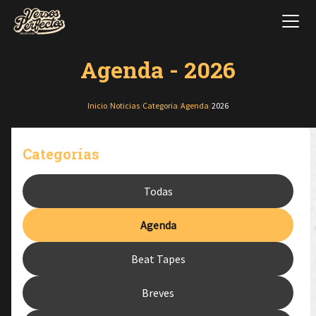
Agenda - 2026
Inicio
/
Noticias
/
Categoria
/
Agenda
/
2026
Categorías
Todas
Agenda
Beat Tapes
Breves