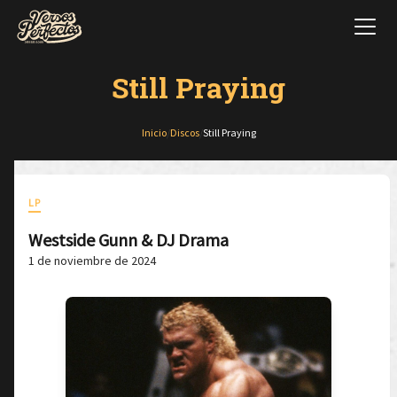
Still Praying
Inicio
/
Discos
/
Still Praying
LP
Westside Gunn & DJ Drama
1 de noviembre de 2024