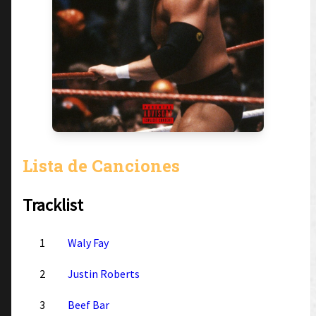
Lista de Canciones
Tracklist
1
Waly Fay
2
Justin Roberts
3
Beef Bar