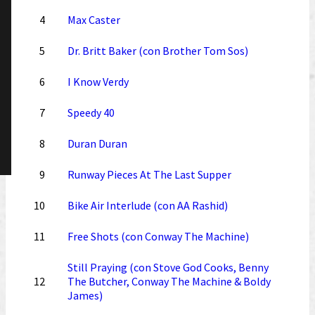
4
Max Caster
5
Dr. Britt Baker (con Brother Tom Sos)
6
I Know Verdy
7
Speedy 40
8
Duran Duran
9
Runway Pieces At The Last Supper
10
Bike Air Interlude (con AA Rashid)
11
Free Shots (con Conway The Machine)
Still Praying (con Stove God Cooks, Benny
12
The Butcher, Conway The Machine & Boldy
James)