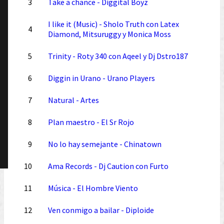
3
Take a chance - Diggital Boyz
I like it (Music) - Sholo Truth con Latex
4
Diamond, Mitsuruggy y Monica Moss
5
Trinity - Roty 340 con Aqeel y Dj Dstro187
6
Diggin in Urano - Urano Players
7
Natural - Artes
8
Plan maestro - El Sr Rojo
9
No lo hay semejante - Chinatown
10
Ama Records - Dj Caution con Furto
11
Música - El Hombre Viento
12
Ven conmigo a bailar - Diploide