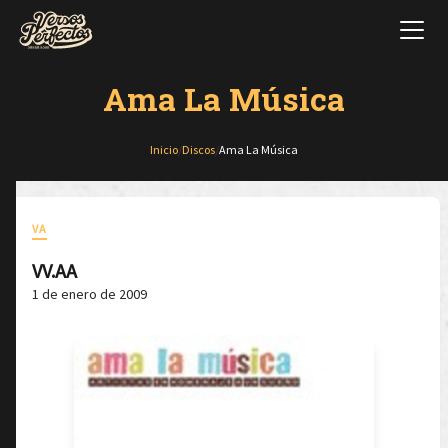
Ama La Música
Inicio
/
Discos
/
Ama La Música
VA
VV.AA
1 de enero de 2009