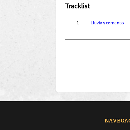
Tracklist
1
Lluvia y cemento
NAVEGA