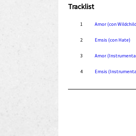
Tracklist
1
Amor (con Wildchild
2
Emsis (con Hate)
3
Amor (Instrumenta
4
Emsis (Instrumenta