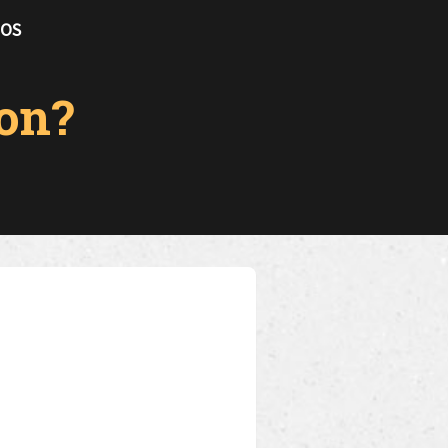
TOS
on?