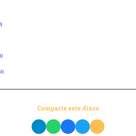
)
l)
l)
Comparte este disco