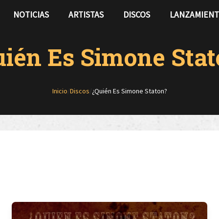
NOTICIAS
ARTISTAS
DISCOS
LANZAMIEN
uién Es Simone Stat
Inicio
/
Discos
/
¿Quién Es Simone Staton?