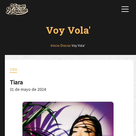
Voy Vola'
Inicio
/
Discos
/
Voy Vola'
CDS
Tiara
31 de mayo de 2024