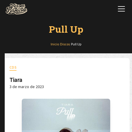
Pull Up
Inicio
/
Discos
/
Pull Up
CDS
Tiara
3 de marzo de 2023