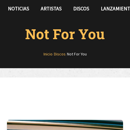
NOTICIAS
ARTISTAS
DISCOS
LANZAMIEN
Not For You
Inicio
/
Discos
/
Not For You